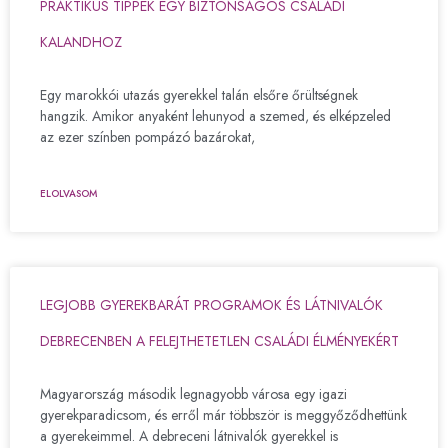
PRAKTIKUS TIPPEK EGY BIZTONSÁGOS CSALÁDI
KALANDHOZ
Egy marokkói utazás gyerekkel talán elsőre őrültségnek
hangzik. Amikor anyaként lehunyod a szemed, és elképzeled
az ezer színben pompázó bazárokat,
ELOLVASOM
LEGJOBB GYEREKBARÁT PROGRAMOK ÉS LÁTNIVALÓK
DEBRECENBEN A FELEJTHETETLEN CSALÁDI ÉLMÉNYEKÉRT
Magyarország második legnagyobb városa egy igazi
gyerekparadicsom, és erről már többször is meggyőződhettünk
a gyerekeimmel. A debreceni látnivalók gyerekkel is