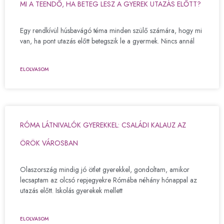
MI A TEENDŐ, HA BETEG LESZ A GYEREK UTAZÁS ELŐTT?
Egy rendkívül húsbavágó téma minden szülő számára, hogy mi
van, ha pont utazás előtt betegszik le a gyermek. Nincs annál
ELOLVASOM
RÓMA LÁTNIVALÓK GYEREKKEL: CSALÁDI KALAUZ AZ
ÖRÖK VÁROSBAN
Olaszország mindig jó ötlet gyerekkel, gondoltam, amikor
lecsaptam az olcsó repjegyekre Rómába néhány hónappal az
utazás előtt. Iskolás gyerekek mellett
ELOLVASOM