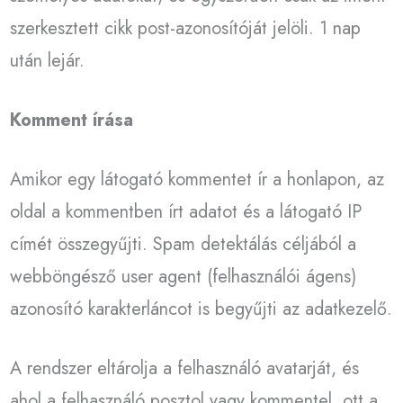
szerkesztett cikk post-azonosítóját jelöli. 1 nap
után lejár.
Komment írása
Amikor egy látogató kommentet ír a honlapon, az
oldal a kommentben írt adatot és a látogató IP
címét összegyűjti. Spam detektálás céljából a
webböngésző user agent (felhasználói ágens)
azonosító karakterláncot is begyűjti az adatkezelő.
A rendszer eltárolja a felhasználó avatarját, és
ahol a felhasználó posztol vagy kommentel, ott a