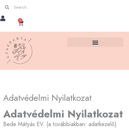
Skip
Keresés
Keresés
to
0
Kosár
content
Adatvédelmi Nyilatkozat
Adatvédelmi Nyilatkozat
Bede Mátyás EV. (a továbbiakban: adatkezelő)