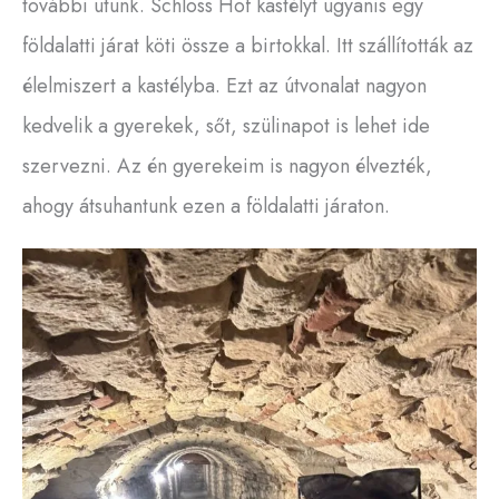
további utunk. Schloss Hof kastélyt ugyanis egy
földalatti járat köti össze a birtokkal. Itt szállították az
élelmiszert a kastélyba. Ezt az útvonalat nagyon
kedvelik a gyerekek, sőt, szülinapot is lehet ide
szervezni. Az én gyerekeim is nagyon élvezték,
ahogy átsuhantunk ezen a földalatti járaton.