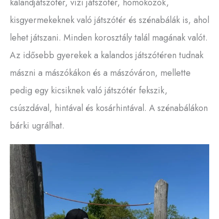
kalandjátszótér, vízi játszótér, homokozók,
kisgyermekeknek való játszótér és szénabálák is, ahol
lehet játszani. Minden korosztály talál magának valót.
Az idősebb gyerekek a kalandos játszótéren tudnak
mászni a mászókákon és a mászóváron, mellette
pedig egy kicsiknek való játszótér fekszik,
csúszdával, hintával és kosárhintával. A szénabálákon
bárki ugrálhat.