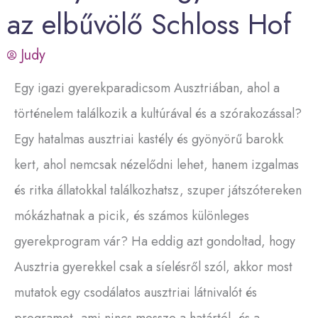
az elbűvölő Schloss Hof
Judy
Egy igazi gyerekparadicsom Ausztriában, ahol a
történelem találkozik a kultúrával és a szórakozással?
Egy hatalmas ausztriai kastély és gyönyörű barokk
kert, ahol nemcsak nézelődni lehet, hanem izgalmas
és ritka állatokkal találkozhatsz, szuper játszótereken
mókázhatnak a picik, és számos különleges
gyerekprogram vár? Ha eddig azt gondoltad, hogy
Ausztria gyerekkel csak a síelésről szól, akkor most
mutatok egy csodálatos ausztriai látnivalót és
programot, ami nincs messze a határtól, és a