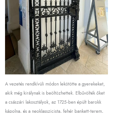
A vezetés rendkívüli módon lekötötte a gyerekeket,
akik még királynak is beöltözhettek. Elbűvölték őket
a császári lakosztályok, az 1725-ben épült barokk
kápolna, és a neoklasszicista, fehér bankett-terem,