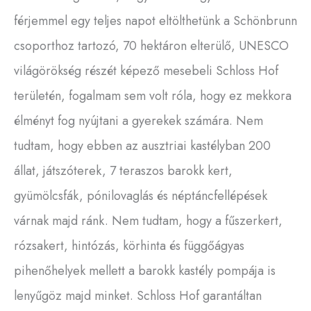
férjemmel egy teljes napot eltölthetünk a Schönbrunn
csoporthoz tartozó, 70 hektáron elterülő, UNESCO
világörökség részét képező mesebeli Schloss Hof
területén, fogalmam sem volt róla, hogy ez mekkora
élményt fog nyújtani a gyerekek számára. Nem
tudtam, hogy ebben az ausztriai kastélyban 200
állat, játszóterek, 7 teraszos barokk kert,
gyümölcsfák, pónilovaglás és néptáncfellépések
várnak majd ránk. Nem tudtam, hogy a fűszerkert,
rózsakert, hintózás, körhinta és függőágyas
pihenőhelyek mellett a barokk kastély pompája is
lenyűgöz majd minket. Schloss Hof garantáltan