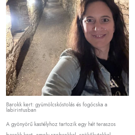
Barokk kert: gyümölcskóstolás és fogócska a
labirintusban
A gyönyörű kastélyhoz tartozik egy hét teraszos