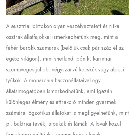
A ausztriai birtokon olyan veszélyeztetett és ritka
osztrák állatfajokkal ismerkedhetünk meg, mint a
fehér barokk szamarak (belőlük csak pár száz él az
egész világon), mini shetlandi pónik, karintiai
szemüveges juhok, négyszarvú kecskék vagy alpesi
tyúkok. A monarchia haszonállataival egy
állatsimogatóban ismerkedhetünk, ami igazán
különleges élmény és attrakció minden gyermek
számára. Egzotikus állatokat is megfigyelhetünk, mint
pl. baktriai tevék, alpakák és lámák. A lovak közül
figyelemre méltóak a nemes lipicai lovak,