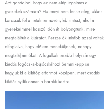
Azt gondolod, hogy ez nem elég izgalmas a
gyerekek számára? Ha ennyi nem lenne elég, akkor
keressük fel a hatalmas növénylabirintust, ahol a
gyerekeimmel hosszú időn át bolyongtunk, mire
megtaláltuk a kijáratot. Persze ők inkább azzal voltak
elfoglalva, hogy előlem meneküljenek, nehogy
megtaláljam őket. A legalkalmasabb helyszín egy
kiadós fogócska-bújócskához! Semmiképp se
hagyjuk ki a kilátóplatformot középen, mert csodás
kilátás nyílik onnan a barokk kertre.