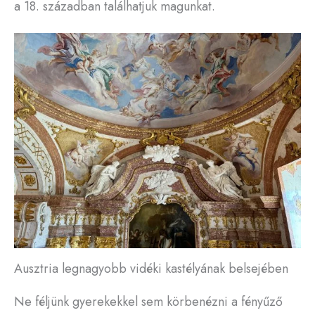
a 18. században találhatjuk magunkat.
Ausztria legnagyobb vidéki kastélyának belsejében
Ne féljünk gyerekekkel sem körbenézni a fényűző