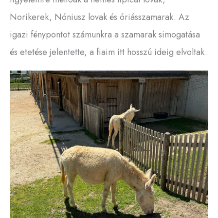
Norikerek, Nóniusz lovak és óriásszamarak. Az
igazi fénypontot számunkra a szamarak simogatása
és etetése jelentette, a fiaim itt hosszú ideig elvoltak.