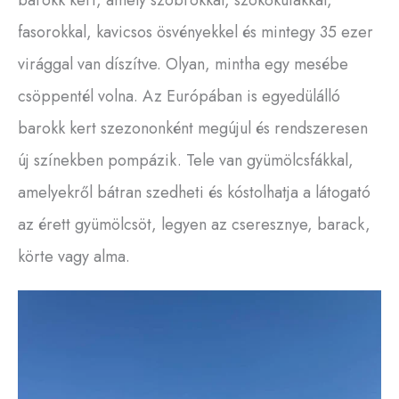
barokk kert, amely szobrokkal, szökőkutakkal,
fasorokkal, kavicsos ösvényekkel és mintegy 35 ezer
virággal van díszítve. Olyan, mintha egy mesébe
csöppentél volna. Az Európában is egyedülálló
barokk kert szezononként megújul és rendszeresen
új színekben pompázik. Tele van gyümölcsfákkal,
amelyekről bátran szedheti és kóstolhatja a látogató
az érett gyümölcsöt, legyen az cseresznye, barack,
körte vagy alma.