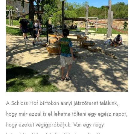
A Schloss Hof birtokon annyi játszóteret találunk,
hogy már azzal is el lehetne tölteni egy egész napot,
hogy ezeket végigpróbáljuk. Van egy nagy