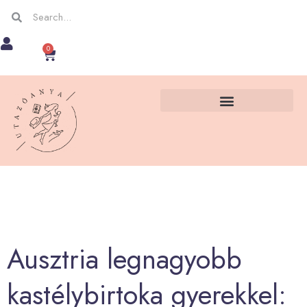
Skip
Keresés
Keresés
to
0
Kosár
content
Ausztria legnagyobb
kastélybirtoka gyerekkel: