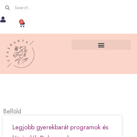
Skip
Keresés
Keresés
to
0
Kosár
content
Belföld
Legjobb gyerekbarát programok és