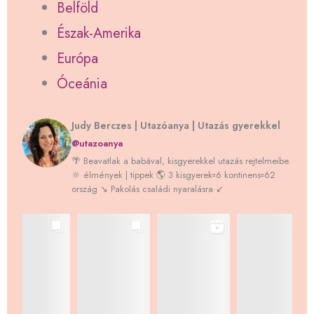
Belföld
Észak-Amerika
Európa
Óceánia
Judy Berczes | Utazóanya | Utazás gyerekkel
@utazoanya
🌴 Beavatlak a babával, kisgyerekkel utazás rejtelmeibe.
🔆 élmények | tippek 🌎 3 kisgyerek▫️6 kontinens▫️62
ország ↘️ Pakolás családi nyaralásra ↙️