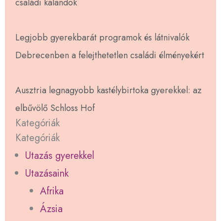
családi kalandok
Legjobb gyerekbarát programok és látnivalók
Debrecenben a felejthetetlen családi élményekért
Ausztria legnagyobb kastélybirtoka gyerekkel: az
elbűvölő Schloss Hof
Kategóriák
Kategóriák
Utazás gyerekkel
Utazásaink
Afrika
Ázsia