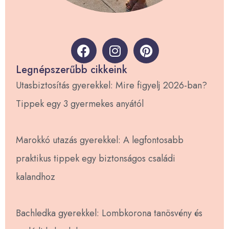
F
I
P
a
n
i
c
s
n
Legnépszerűbb cikkeink
e
t
t
Utasbiztosítás gyerekkel: Mire figyelj 2026-ban?
b
a
e
Tippek egy 3 gyermekes anyától
o
g
r
o
r
e
k
a
s
Marokkó utazás gyerekkel: A legfontosabb
m
t
praktikus tippek egy biztonságos családi
kalandhoz
Bachledka gyerekkel: Lombkorona tanösvény és