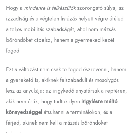
Hogy a
mindenre is felkészülök
szorongató súlya, az
izzadtság és a végtelen listázás helyett végre átéled
a teljes mobilitás szabadságát, ahol nem mázsás
bőröndöket cipelsz, hanem a gyermeked kezét
fogod.
Ezt a változást nem csak te fogod észrevenni, hanem
a gyerekeid is, akiknek felszabadult és mosolygós
lesz az anyukája; az irigykedő anyatársak a reptéren,
akik nem értik, hogy tudtok ilyen
irigylésre méltó
könnyedséggel
átsuhanni a terminálokon; és a
férjed, akinek nem kell a mázsás bőröndöket