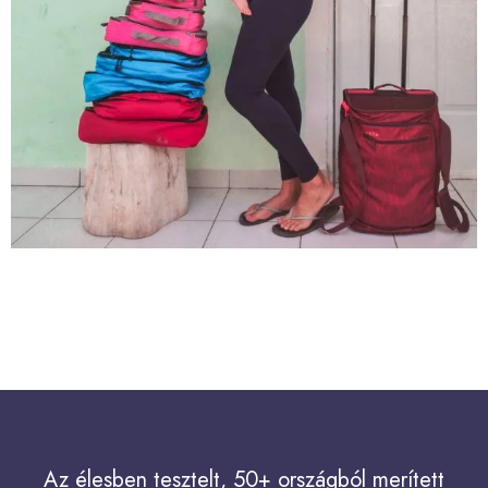
Az élesben tesztelt, 50+ országból merített