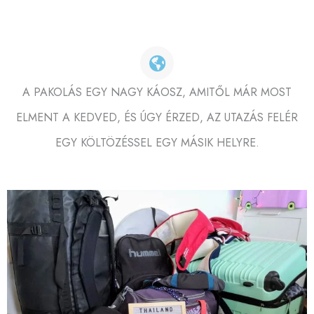
A PAKOLÁS EGY NAGY KÁOSZ, AMITŐL MÁR MOST
ELMENT A KEDVED, ÉS ÚGY ÉRZED, AZ UTAZÁS FELÉR
EGY KÖLTÖZÉSSEL EGY MÁSIK HELYRE.