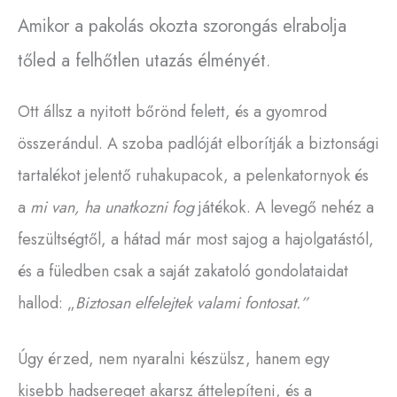
Amikor a pakolás okozta szorongás elrabolja
tőled a felhőtlen utazás élményét.
Ott állsz a nyitott bőrönd felett, és a gyomrod
összerándul. A szoba padlóját elborítják a biztonsági
tartalékot jelentő ruhakupacok, a pelenkatornyok és
a
mi van, ha unatkozni fog
játékok. A levegő nehéz a
feszültségtől, a hátad már most sajog a hajolgatástól,
és a füledben csak a saját zakatoló gondolataidat
hallod: „
Biztosan
elfelejtek valami fontosat.”
Úgy érzed, nem nyaralni készülsz, hanem egy
kisebb hadsereget akarsz áttelepíteni, és a