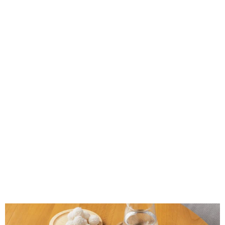
NÉZD MEG, MI MINDEN
VÁR RÁD AZ ÍGY FÉRJ BE
A KÉZIPOGGYÁSZBA
BABÁS, KISGYEREKES
UTAZÁSKOR IS E-
KÖNYVBEN: