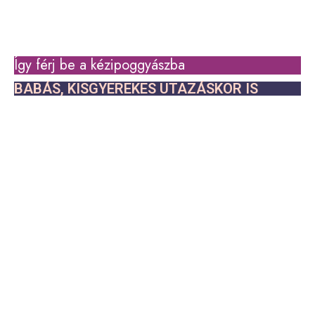
Így férj be a kézipoggyászba
BABÁS, KISGYEREKES UTAZÁSKOR IS
Ha kisgyerekes szülőként gyakran gondolod,
hogy “a fél házat is magaddal kell cipelni” a
nyaralásra, és a biztonság kedvéért magaddal
viszel mindent, akkor jó helyen jársz.
Az
Így férj be a kézipoggyászba babás,
kisgyerekes utazáskor is
egy olyan 50+ oldalas
e-book, amelyben lépésről lépésre bemutatom