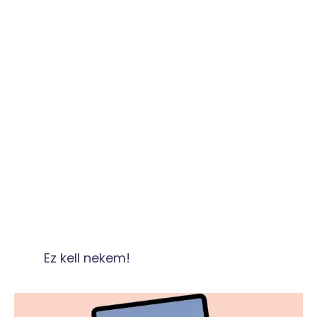
a támpontokat, melyek mentén haladva akár 2
hétre is be tudsz majd úgy pakolni a családnak,
hogy az ingyenes poggyászméretbe befértek.
Ezáltal nem csak kisebb terhet cipelsz majd a
válladon (szó szerint), hanem pénzt is spórolsz,
hiszen a feladott poggyász több, mint duplájára
is növelheti a repjegy árát.
Ez kell nekem!