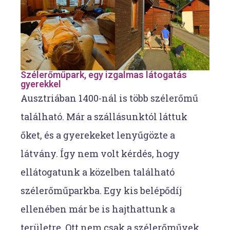
Szélerőműpark, egy izgalmas látogatás
gyerekkel​
Ausztriában 1400-nál is több szélerőmű
található. Már a szállásunktól láttuk
őket, és a gyerekeket lenyűgözte a
látvány. Így nem volt kérdés, hogy
ellátogatunk a közelben található
szélerőműparkba. Egy kis belépődíj
ellenében már be is hajthattunk a
területre. Ott nem csak a szélerőművek