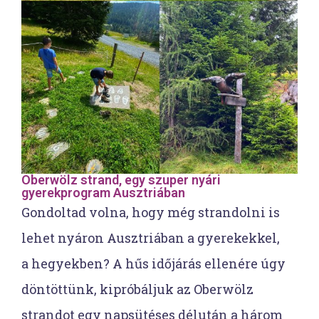
Oberwölz strand, egy szuper nyári
gyerekprogram Ausztriában
Gondoltad volna, hogy még strandolni is
lehet nyáron Ausztriában a gyerekekkel,
a hegyekben? A hűs időjárás ellenére úgy
döntöttünk, kipróbáljuk az Oberwölz
strandot egy napsütéses délután a három