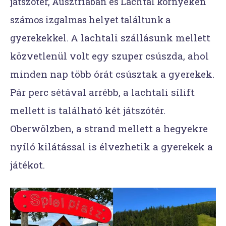
játszótér, Ausztriában és Lachtal környékén
számos izgalmas helyet találtunk a
A lachtali szállásunk mellett
gyerekekkel.
közvetlenül volt egy szuper csúszda, ahol
minden nap több órát csúsztak a gyerekek.
Pár perc sétával arrébb, a lachtali sílift
mellett is található két játszótér.
Oberwölzben, a strand mellett a hegyekre
nyíló kilátással is élvezhetik a gyerekek a
játékot.