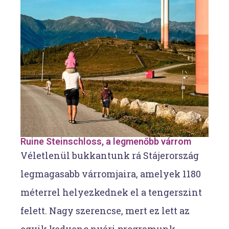
Ruine Steinschloss, a legmenőbb várrom
Véletlenül bukkantunk rá Stájerország
legmagasabb várromjaira, amelyek 1180
méterrel helyezkednek el a tengerszint
felett. Nagy szerencse, mert ez lett az
egyik kedvenc nyári programunk