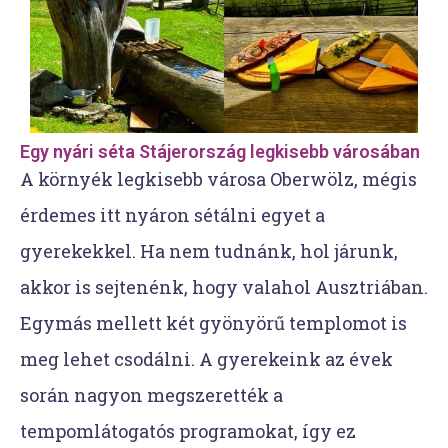
Egy nyári séta Stájerország legkisebb városában
A környék legkisebb városa Oberwölz, mégis
érdemes itt nyáron sétálni egyet a
gyerekekkel. Ha nem tudnánk, hol járunk,
akkor is sejtenénk, hogy valahol Ausztriában.
Egymás mellett két gyönyörű templomot is
meg lehet csodálni. A gyerekeink az évek
során nagyon megszerették a
tempomlátogatós programokat, így ez