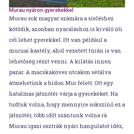
Murau nyáron gyerekekkel
Murau sok magyar számára a síeléshez
kötődik, azonban nyaraláshoz is kiváló úti
cél lehet gyerekkel. Itt van például a
muruai kastély, ahol vezetett túrán is van
lehetőség részt venni. A kilátás innen
pazar. A macskaköves utcákon sétálva
átmehetünk a hídon Mur felett. Ott egy
hatalmas játszótér várja a gyerekeket. Ha
tudtuk volna, hogy mennyire sokszínű ez a
játszótér, több időt szántunk volna rá.
Murau igazi osztrák nyári hangulatot idéz,