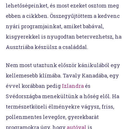
lehetőségeinket, és most ezeket osztom meg
ebben a cikkben. Összegyűjtöttem a kedvenc
nyári programjainkat, amiket babával,
kisgyerekkel is nyugodtan betervezhetsz, ha
Ausztriába készülsz a családdal.
Nem most utaztunk először kánikulából egy
kellemesebb klímába. Tavaly Kanadába, egy
évvel korábban pedig
Izlandra
és
Svédországba menekültünk a hőség elől. Ha
természetközeli élményekre vágysz, friss,
pollenmentes levegőre, gyerekbaràt
programokra úgy, hogy
autóval
is