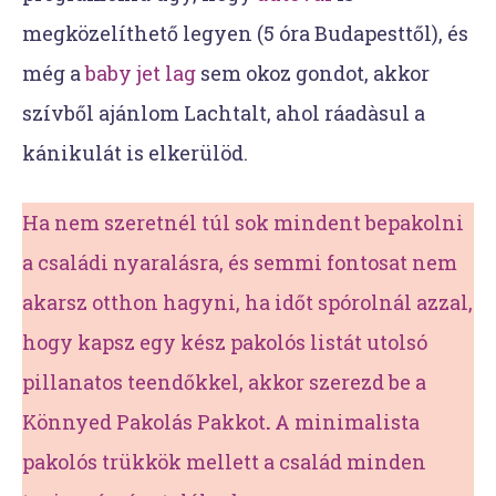
megközelíthető legyen (5 óra Budapesttől), és
még a
baby jet lag
sem okoz gondot, akkor
szívből ajánlom Lachtalt, ahol ráadàsul a
kánikulát is elkerülöd.
Ha nem szeretnél túl sok mindent bepakolni
a családi nyaralásra, és semmi fontosat nem
akarsz otthon hagyni, ha időt spórolnál azzal,
hogy kapsz egy kész pakolós listát utolsó
pillanatos teendőkkel, akkor szerezd be a
Könnyed Pakolás Pakkot
.
A minimalista
pakolós trükkök mellett a család minden