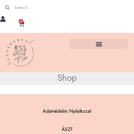
Skip
Keresés
Keresés
to
0
Kosár
content
Shop
Adatvédelmi Nyilatkozat
ÁSZF