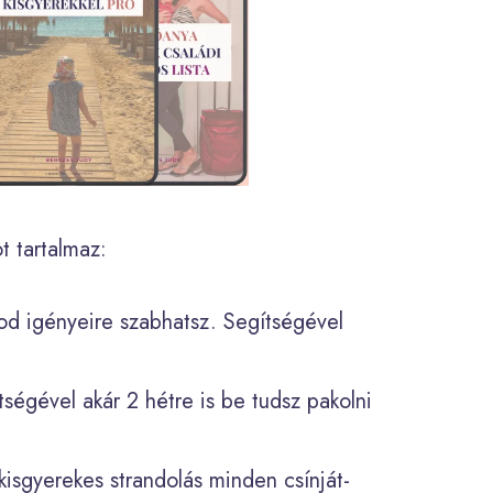
 tartalmaz:
dod igényeire szabhatsz. Segítségével
tségével akár 2 hétre is be tudsz pakolni
kisgyerekes strandolás minden csínját-