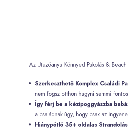
Az Utazóanya Könnyed Pakolás & Beach 
Szerkeszthető Komplex Családi Pa
nem fogsz otthon hagyni semmi fontosa
Így férj be a kézipoggyászba babá
a családnak úgy, hogy csak az ingyen
Hiánypótló 35+ oldalas Strandolá