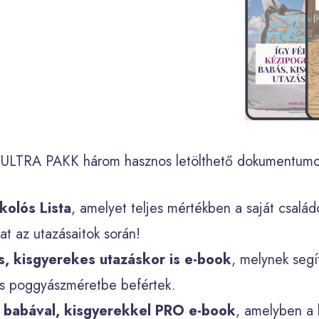
ULTRA PAKK három hasznos letölthető dokumentumot
kolós Lista
, amelyet teljes mértékben a saját csalá
t az utazásaitok során!
s, kisgyerekes utazáskor is e-book
, melynek segí
es poggyászméretbe befértek.
s babával, kisgyerekkel PRO e-book
, amelyben a 