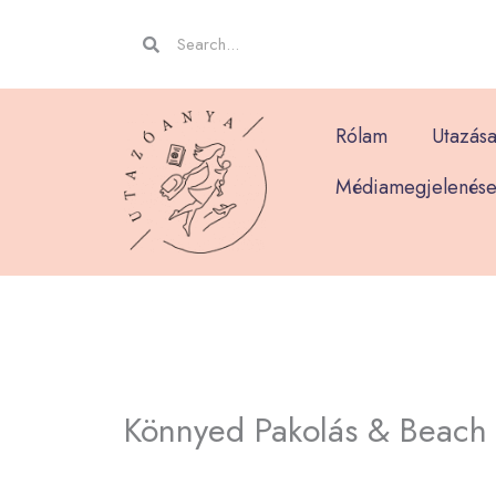
Skip
Keresés
Keresés
to
content
Rólam
Utazása
Médiamegjelenése
Könnyed Pakolás & Beach