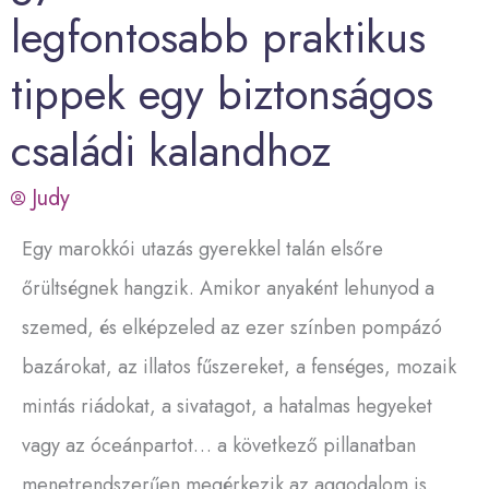
legfontosabb praktikus
tippek egy biztonságos
családi kalandhoz
Judy
Egy marokkói utazás gyerekkel talán elsőre
őrültségnek hangzik. Amikor anyaként lehunyod a
szemed, és elképzeled az ezer színben pompázó
bazárokat, az illatos fűszereket, a fenséges, mozaik
mintás riádokat, a sivatagot, a hatalmas hegyeket
vagy az óceánpartot… a következő pillanatban
menetrendszerűen megérkezik az aggodalom is.