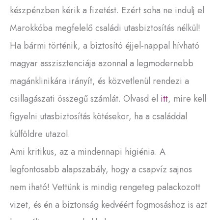
készpénzben kérik a fizetést. Ezért soha ne indulj el
Marokkóba megfelelő családi utasbiztosítás nélkül!
Ha bármi történik, a biztosító éjjel-nappal hívható
magyar asszisztenciája azonnal a legmodernebb
magánklinikára irányít, és közvetlenül rendezi a
csillagászati összegű számlát. Olvasd el
itt
, mire kell
figyelni utasbiztosítás kötésekor, ha a családdal
külföldre utazol.
Ami kritikus, az a mindennapi higiénia. A
legfontosabb alapszabály, hogy a csapvíz sajnos
nem iható! Vettünk is mindig rengeteg palackozott
vizet, és én a biztonság kedvéért fogmosáshoz is azt