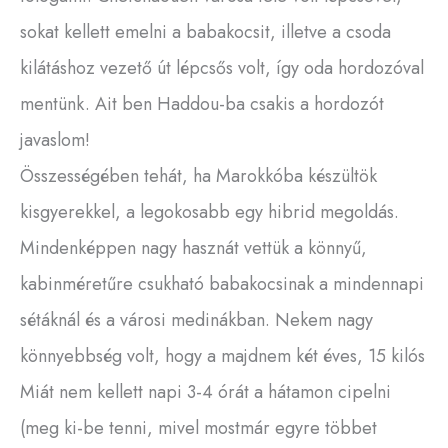
sokat kellett emelni a babakocsit, illetve a csoda
kilátáshoz vezető út lépcsős volt, így oda hordozóval
mentünk. Ait ben Haddou-ba csakis a hordozót
javaslom!
Összességében tehát, ha Marokkóba készültök
kisgyerekkel, a legokosabb egy hibrid megoldás.
Mindenképpen nagy hasznát vettük a könnyű,
kabinméretűre csukható babakocsinak a mindennapi
sétáknál és a városi medinákban. Nekem nagy
könnyebbség volt, hogy a majdnem két éves, 15 kilós
Miát nem kellett napi 3-4 órát a hátamon cipelni
(meg ki-be tenni, mivel mostmár egyre többet