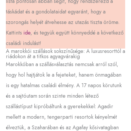
lista pontosan abban segít, hogy rendszerezd a
táskádat és a gondolataidat egyaránt, hogy a
szorongás helyét átvehesse az utazás tiszta öröme.
Kattints
ide
, és tegyük együtt könnyeddé a következő
családi indulást!
A marokkói szállások sokszínűsége: A luxusresorttól a
riádokon át a titkos agyagvárakig
Marokkóban a szállásválasztás nemcsak arról szól,
hogy hol hajtjátok le a fejeteket, hanem önmagában
is egy hatalmas családi élmény. A 17 napos körutunk
és a sajtóutam során szinte minden létező
szállástípust kipróbáltunk a gyerekekkel: Agadir
mellett a modern, tengerparti resortok kényelmét
élveztük, a Szaharában és az Agafay kősivatagban