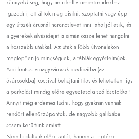
könnyebbség, hogy nem kell a menetrendekhez
igazodni, ott álltok meg pisilni, szoptatni vagy épp
egy útszéli árusnál narancslevet inni, ahol jól esik, és
a gyerekek alvásidejét is simán össze lehet hangolni
a hosszabb utakkal. Az utak a főbb útvonalakon
meglepően jó minőségűek, a táblák egyértelműek.
Ami fontos: a nagyvárosok medináiba (az
óvárosokba) kocsival behajtani tilos és lehetetlen, így
a parkolást mindig előre egyeztesd a szállásotokkal!
Annyit még érdemes tudni, hogy gyakran vannak
rendőri ellenőrzőpontok, de nagyobb galibába
sosem kerültünk emiatt.
Nem foglaltunk előre autót, hanem a reptérre