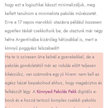
hogy ezt a logisztikai káoszt minimalizáljuk, meg
kellett tanulnom a minimalista pakolás művészetét.
Erre a 17 napos marokkói utazásra például összesen
egyetlen táskát csekkoltunk be, de utaztunk már négy
hétre Argentínába kizárólag hátizsákkal is, mert a
könnyű poggyász felszabadít!
Ha te is szívesen útra kelnél a gyerekekkel, de a
pakolás gondolatától már az indulás előtt teljesen
kikészülsz, van számodra egy jó hírem: nem kell az
egész házat bepakolnod ahhoz, hogy magabiztos és
felkészült légy. A
Könnyed Pakolás Pakk
digitális e-
book és a hozzá tartozó komplex családi pakolós