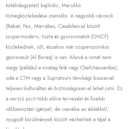
kötélidegzetet) bajlódni, Marokkó
tömegközlekedése zseniális. A nagyobb városok
(Rabat, Fez, Marrákes, Casablanca) között
szupermodern, tiszta és gyorsvonatok (ONCF)
közlekednek, sőt, északon már szuperszonikus
gyorsvasút (Al Boraq) is van. Ahová a vonat nem
megy (például a sivatag felé vagy Chefchaouenbe),
oda a CTM vagy a Supratours távolsági buszaival
teljesen kulturáltan és biztonságosan el lehet jutni. Ez
a verzió picit több előre tervezést és fixebb
időbeosztást igényel, de cserébe az ablakból,
nyugodt körülmények között nézhetitek a tájat a