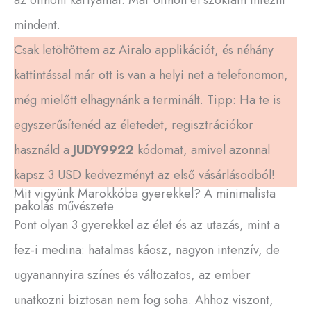
az otthoni kártyámat. Már otthon el szoktam intézni
mindent.
Csak letöltöttem az Airalo applikációt, és néhány
kattintással már ott is van a helyi net a telefonomon,
még mielőtt elhagynánk a terminált. Tipp: Ha te is
egyszerűsítenéd az életedet, regisztrációkor
használd a
JUDY9922
kódomat, amivel azonnal
kapsz 3 USD kedvezményt az első vásárlásodból!
Mit vigyünk Marokkóba gyerekkel? A minimalista
pakolás művészete
Pont olyan 3 gyerekkel az élet és az utazás, mint a
fez-i medina: hatalmas káosz, nagyon intenzív, de
ugyanannyira színes és változatos, az ember
unatkozni biztosan nem fog soha. Ahhoz viszont,