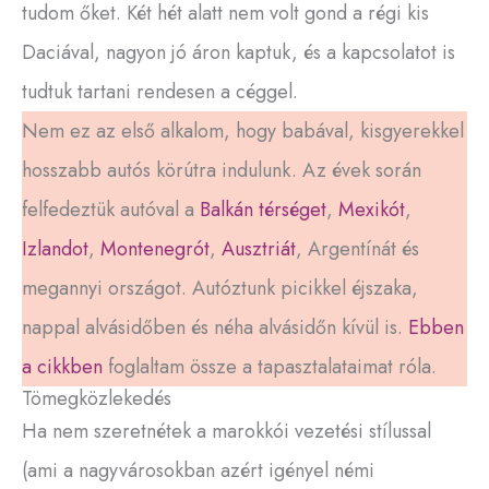
tudom őket. Két hét alatt nem volt gond a régi kis
Daciával, nagyon jó áron kaptuk, és a kapcsolatot is
tudtuk tartani rendesen a céggel.
Nem ez az első alkalom, hogy babával, kisgyerekkel
hosszabb autós körútra indulunk. Az évek során
felfedeztük autóval a
Balkán térséget
,
Mexikót
,
Izlandot
,
Montenegrót
,
Ausztriát
, Argentínát és
megannyi országot. Autóztunk picikkel éjszaka,
nappal alvásidőben és néha alvásidőn kívül is.
Ebben
a cikkben
foglaltam össze a tapasztalataimat róla.
Tömegközlekedés
Ha nem szeretnétek a marokkói vezetési stílussal
(ami a nagyvárosokban azért igényel némi