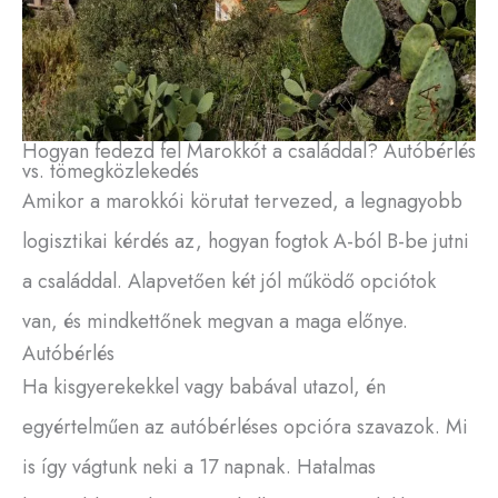
Hogyan fedezd fel Marokkót a családdal? Autóbérlés
vs. tömegközlekedés
Amikor a marokkói körutat tervezed, a legnagyobb
logisztikai kérdés az, hogyan fogtok A-ból B-be jutni
a családdal. Alapvetően két jól működő opciótok
van, és mindkettőnek megvan a maga előnye.
Autóbérlés
Ha kisgyerekekkel vagy babával utazol, én
egyértelműen az autóbérléses opcióra szavazok. Mi
is így vágtunk neki a 17 napnak. Hatalmas