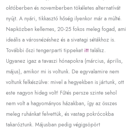
októberben és novemberben tökéletes alternatívát
nyújt. A nyári, tikkasztó hőség ilyenkor már a múlté.
Napközben kellemes, 20-25 fokos meleg fogad, ami
ideális a városnézéshez és a sivatagi sétákhoz is.
További őszi tengerparti tippeket
itt
találsz.
Ugyanez igaz a tavaszi hónapokra (március, április,
május), amikor mi is voltunk. De egyvalamire nem
voltunk felkészülve: mivel a hegyekben is jártunk, ott
este nagyon hideg volt! Fűtés persze szinte sehol
nem volt a hagyományos házakban, így az összes
meleg ruhánkat felvettük, és vastag pokrócokba
takaróztunk. Májusban pedig végigsöpört