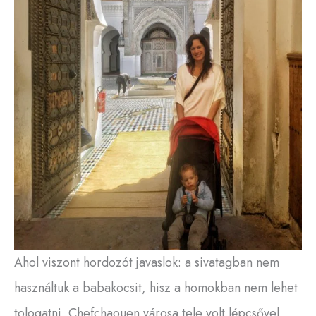
Ahol viszont hordozót javaslok: a sivatagban nem
használtuk a babakocsit, hisz a homokban nem lehet
tologatni. Chefchaouen városa tele volt lépcsővel,