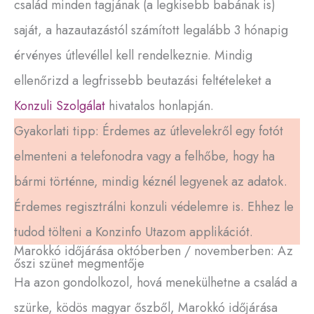
család minden tagjának (a legkisebb babának is)
saját, a hazautazástól számított legalább 3 hónapig
érvényes útlevéllel kell rendelkeznie. Mindig
ellenőrizd a legfrissebb beutazási feltételeket a
Konzuli Szolgálat
hivatalos honlapján.
Gyakorlati tipp: Érdemes az útlevelekről egy fotót
elmenteni a telefonodra vagy a felhőbe, hogy ha
bármi történne, mindig kéznél legyenek az adatok.
Érdemes regisztrálni konzuli védelemre is. Ehhez le
tudod tölteni a Konzinfo Utazom applikációt.
Marokkó időjárása októberben / novemberben: Az
őszi szünet megmentője
Ha azon gondolkozol, hová menekülhetne a család a
szürke, ködös magyar őszből, Marokkó időjárása