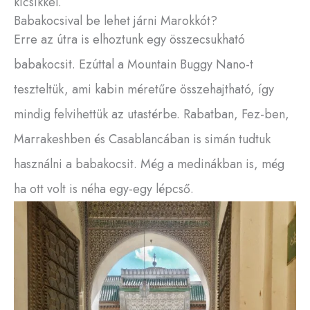
kicsikkel.
Babakocsival be lehet járni Marokkót?
Erre az útra is elhoztunk egy összecsukható
babakocsit. Ezúttal a Mountain Buggy Nano-t
teszteltük, ami kabin méretűre összehajtható, így
mindig felvihettük az utastérbe. Rabatban, Fez-ben,
Marrakeshben és Casablancában is simán tudtuk
használni a babakocsit. Még a medinákban is, még
ha ott volt is néha egy-egy lépcső.